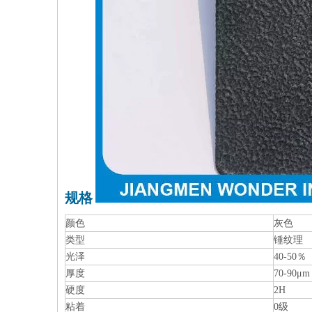
规格
颜色
灰色
类型
锤纹理
光泽
40-50％
厚度
70-90μm
硬度
2H
粘着
0级