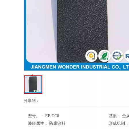
分享到：
型号。：
EP-DC8
基质：
金
漆膜属性：
防腐涂料
形成机制：