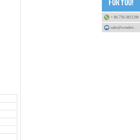
+ 86-750-3851290
sales@wonderchemical.com