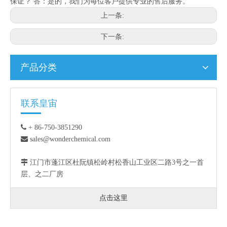
保证？ 答：是的，我们为每位客户提供专业的售后服务。
上一条:
下一条:
产品分类
联系皇宙

+ 86-750-3851290

sales@wonderchemical.com

江门市蓬江区杜阮镇松岭村松香山工业区二路3号之一首
层、之二厂房
点击这里