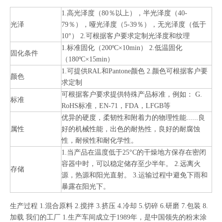
1.高光泽度（80％以上），半光泽度（40-
光泽
79％），哑光泽度（5-39％），无光泽度（低于
10°） 2.可根据客户要求定制光泽度和纹理
1.标准固化（200ºC×10min） 2.低温固化
固化条件
（180ºC×15min）
1.可提供RAL和Pantone颜色 2.颜色可根据客户要
颜色
求定制
可根据客户要求提供特殊产品标准，例如： G.
标准
RoHS标准，EN-71，FDA，LFGB等
优异的硬度，柔韧性和附着力的物理性能......良
属性
好的机械性能，出色的耐热性，良好的耐腐蚀
性，耐候性和耐化学性。
1.当产品在温度低于25°C的干燥地方保存在密闭
容器中时，可以稳定储存至少半年。 2.远离火
存储
源，热源和阳光直射。 3.运输过程中避免下雨和
暴露在阳光下。
生产过程 1.混合原料 2.搅拌 3.挤压 4.冷却 5.切碎 6.研磨 7.包装 8.
加载 我们的工厂 1.生产车间成立于1989年，是中国领先的粉末涂