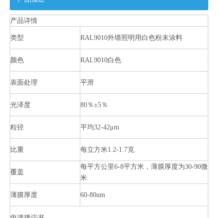
产品详情
类型
RAL9010外墙照明用白色粉末涂料
颜色
RAL9010白色
表面处理
平滑
光泽度
80％±5％
粒径
平均32-42μm
比重
每立方米1.2-1.7克
每平方公里6-8平方米，薄膜厚度为30-90微
覆盖
米
薄膜厚度
60-80um
申请建议书