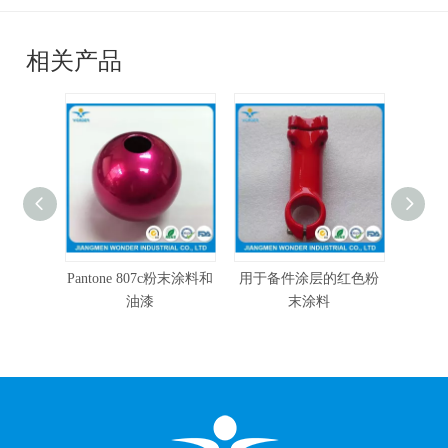
相关产品
环氧聚
Pantone 807c粉末涂料和
用于备件涂层的红色粉
红色
料
油漆
末涂料