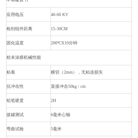
应用电压
40-60 KV
枪到组件距离
15-30CM
固化温度
200ºCX10分钟
粉末涂膜机械性能
粘着
横切（2mm），无粘连损失
抗冲击性
直接冲击50kg / cm
铅笔硬度
2H
拔罐测试
6毫米心轴
弯曲试验
5毫米