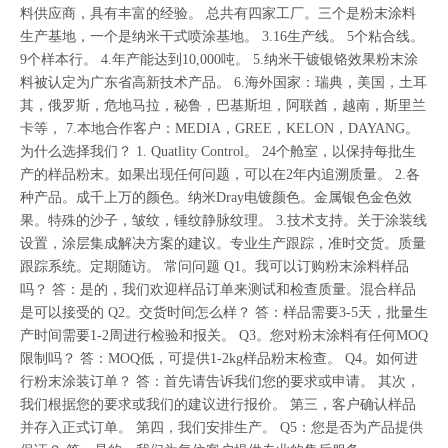
料供应商，具有丰富的经验。 总共有四家工厂。三个是粉末涂料
生产基地，一个是纳米干式喷涂基地。 3.16生产线。 5个粘合线。
9个样本行。 4.年产能达到10,000吨。 5.纳米干镀银铬效果粉末涂
料被认定为广东省高新技术产品。 6.海外国家：瑞典，美国，土耳
其，俄罗斯，危地马拉，秘鲁，巴基斯坦，阿联酋，越南，斯里兰
卡等， 7.本地合作客户：MEDIA，GREE，KELON，DAYANG。
为什么选择我们？ 1. Quatlity Control。 24个舱室，以保持每批生
产的样品粉末。如果出现任何问题，可以在2年内追溯质量。 2.各
种产品。成千上万的颜色。纳米Dray电镀颜色。金属银色金色效
果。特殊的沙子，皱纹，锤纹静脉纹理。 3.技术支持。关于涂装线
设置，涂层集成解决方案的建议。专业生产跟踪，准时交货。质量
跟踪系统。定期随访。 常问问题 Q1。我可以订购粉末涂料样品
吗？ 答：是的，我们欢迎样品订单来测试和检查质量。混合样品
是可以接受的 Q2。交货时间怎么样？ 答：样品需要3-5天，批量生
产时间需要1-2周进行检验和报关。 Q3。您对粉末涂料有任何MOQ
限制吗？ 答：MOQ低，可提供1-2kg样品粉末检查。 Q4。如何进
行粉末涂装订单？ 答：首先请告诉我们您的要求或申请。 其次，
我们根据您的要求或我们的建议进行报价。 第三，客户确认样品
并存入正式订单。 第四，我们安排生产。 Q5：您是否为产品提供