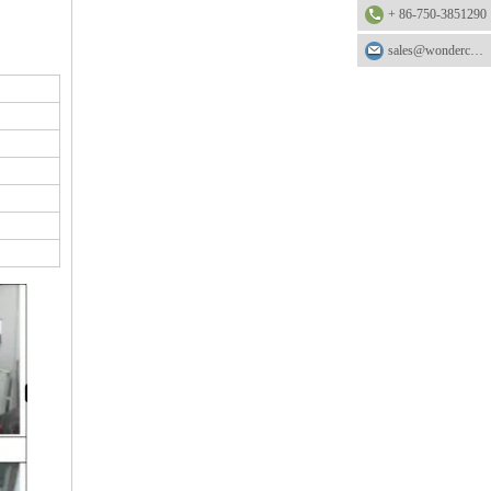
+ 86-750-3851290
sales@wonderchemical.com