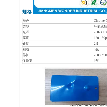
规格
颜色
Chrome 
类型
环氧聚
光泽
200-300
厚度
120-150
硬度
2H
粘着
0级
养护
200ºC*
保质期
1年