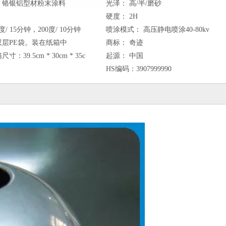
铬银铝型材粉末涂料
光泽：
高/半/磨砂
硬度：
2H
度/ 15分钟，200度/ 10分钟
喷涂模式：
高压静电喷涂40-80kv
层PE袋。装在纸箱中
商标：
奇迹
寸：39.5cm * 30cm * 35c
起源：
中国
HS编码：
3907999990