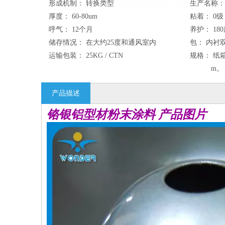
形成机制：
转换类型
生产名称：
厚度：
60-80um
粘着：
0级
呼气：
12个月
养护：
180
储存情况：
在大约25度和通风室内
包：
内衬双
运输包装：
25KG / CTN
规格：
纸箱尺
m。
产品描述
铬银铝型材粉末涂料 产品图片