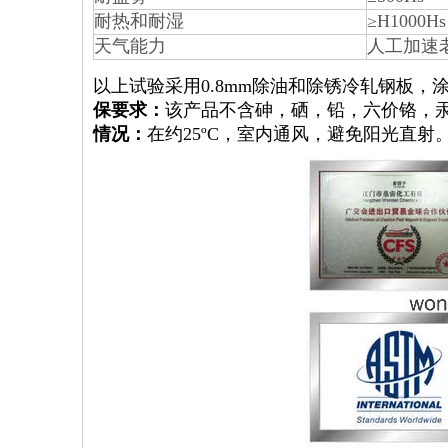
耐热和耐湿
≥H1000Hs
天气能力
人工加速老化
以上试验采用0.8mm除油和除锈冷轧钢板，涂
保要求：
该产品不含砷，硒，铅，六价铬，汞
情况：
在约25ºC，室内通风，避免阳光直射