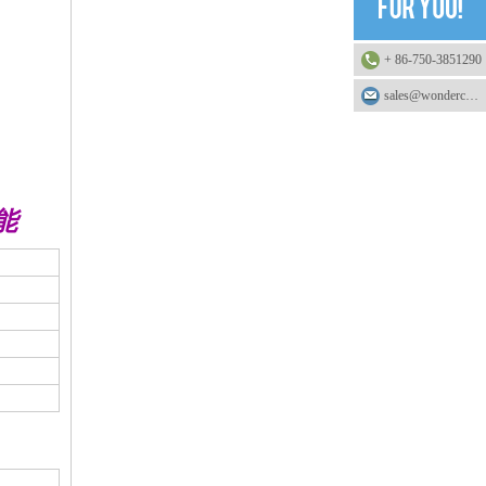
+ 86-750-3851290
sales@wonderchemical.com
能