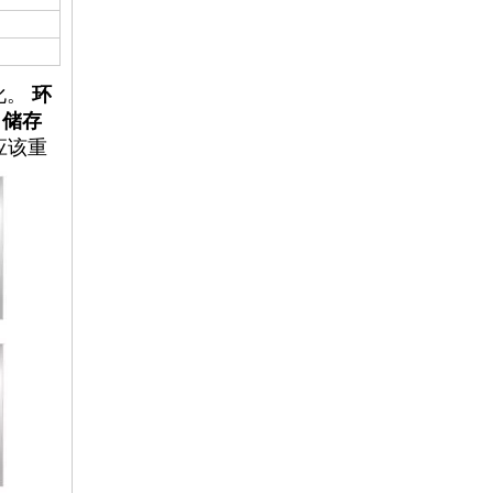
化。
环
储存
应该重