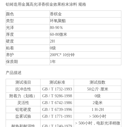
铝铸造用金属高光泽香槟金效果粉末涂料 规格
颜色
香槟金
类型
环氧聚酯
光泽
80-90％
厚度
60-80微米
硬度
2H
粘着
0级
养护
200ºC* 10分钟
保质期
1年
产品描述
测试项目
测试标准
测试指数
抗冲击性
GB / T 1732-1993
50公斤·厘米
附着力（划格）
GB / T 9286-1998
0级
灵活性
GB / T 6742-1986
2毫米
铅笔硬度
GB / T 6739-1996
1 H-2H
盐雾试验
GB / T 1771-1991
> 500小时
> 500小时，电影光泽稍微
耐热和耐湿性
GB / T 1740-1979