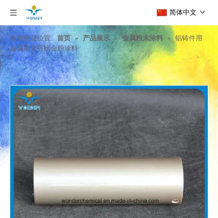
简体中文
当前所在位置:
首页
»
产品展示
»
金属粉末涂料
»
铝铸件用
金属高光香槟金粉涂料