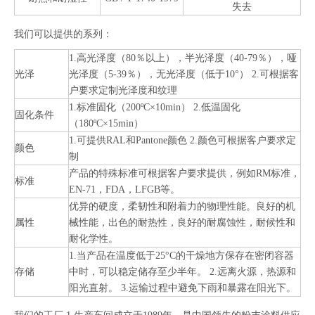
失去
我们可以提供的系列：
1.高光泽度（80％以上），半光泽度（40-79％），哑
光泽
光泽度（5-39％），无光泽度（低于10°） 2.可根据客
户要求定制光泽度和纹理
1.标准固化（200ºC×10min） 2.低温固化
固化条件
（180ºC×15min）
1.可提供RAL和Pantone颜色 2.颜色可根据客户要求定
颜色
制
产品的特殊标准可根据客户要求提供，例如RM标准，
标准
EN-71，FDA，LFGB等。
优异的硬度，柔韧性和附着力的物理性能。良好的机
属性
械性能，出色的耐热性，良好的耐腐蚀性，耐候性和
耐化学性。
1.当产品在温度低于25°C的干燥地方保存在密闭容器
存储
中时，可以稳定储存至少半年。 2.远离火源，热源和
阳光直射。 3.运输过程中避免下雨和暴露在阳光下。