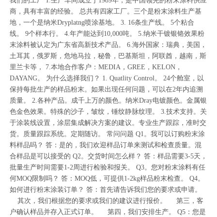
我们的工厂 1.生产车间成立于1989年，是中国领先的粉末涂料供应
商，具有丰富的经验。 总共有四家工厂。三个是粉末涂料生产基
地，一个是纳米Dryplatng喷涂基地。 3. 16条生产线。 5个粘合
线。 9个样本行。 4.年产能达到10,000吨。 5.纳米干镀银铬效果粉
末涂料被认定为广东省高新技术产品。 6.海外国家：瑞典，美国，
土耳其，俄罗斯，危地马拉，秘鲁，巴基斯坦，阿联酋，越南，斯
里兰卡等， 7.本地合作客户：MEDIA，GREE，KELON，
DAYANG。 为什么选择我们？ 1. Quatlity Control。 24个舱室，以
保持每批生产的样品粉末。如果出现任何问题，可以在2年内追溯
质量。 2.各种产品。成千上万的颜色。纳米Dray电镀颜色。金属银
色金色效果。特殊的沙子，皱纹，锤纹静脉纹理。 3.技术支持。关
于涂装线设置，涂层集成解决方案的建议。专业生产跟踪，准时交
货。质量跟踪系统。定期随访。 常问问题 Q1。我可以订购粉末涂
料样品吗？ 答：是的，我们欢迎样品订单来测试和检查质量。混
合样品是可以接受的 Q2。交货时间怎么样？ 答：样品需要3-5天，
批量生产时间需要1-2周进行检验和报关。 Q3。您对粉末涂料有任
何MOQ限制吗？ 答：MOQ低，可提供1-2kg样品粉末检查。 Q4。
如何进行粉末涂装订单？ 答：首先请告诉我们您的要求或申请。
其次，我们根据您的要求或我们的建议进行报价。 第三，客
户确认样品并存入正式订单。 第四，我们安排生产。 Q5：您是