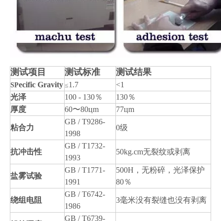
测试项目
测试标准
测试结果
ecific Gravity
1.7
<1
SP
≤
光泽
100 - 130％
130％
厚度
60〜80цm
77цm
GB / T9286-
粘合力
0级
1998
GB / T1732-
抗冲击性
50kg.cm无裂纹或剥离
1993
GB / T1771-
500H，无粉碎，光泽保护
盐雾试验
1991
80％
GB / T6742-
绕组电阻
3毫米没有裂缝也没有剥离
1986
GB / T6739-