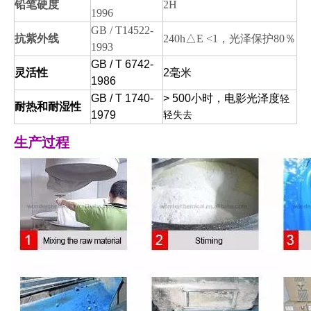
铅笔硬度
2H
1996
GB / T14522-
抗紫外线
240h△E <1，光泽保护80％
1993
GB / T 6742-
灵活性
2毫米
1986
GB / T 1740-
> 500小时，电影光泽度
轻
耐热和耐湿性
1979
轻失去
生产过程