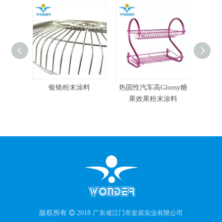
粉末涂料
热固性汽车高Gloosy糖
Ral彩色环氧粉末涂料，
果效果粉末涂料
具有抗腐蚀性
版权所有

2018
广东省江门市皇宙实业有限公司