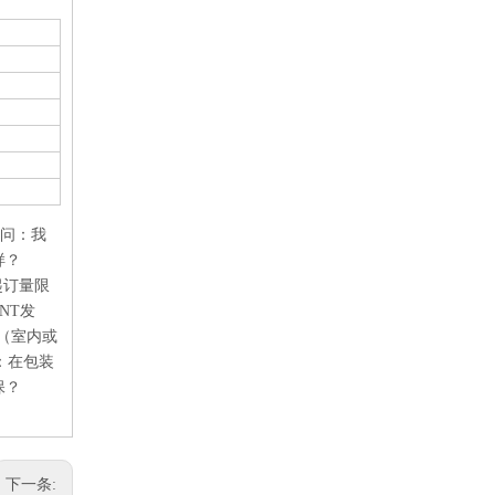
 问：我
样？
起订量限
NT发
（室内或
：在包装
保？
下一条: