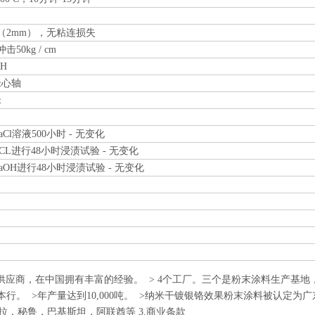
（2mm），无粘连损失
击50kg / cm
2H
米心轴
米
aCl溶液500小时 - 无变化
CL进行48小时浸渍试验 - 无变化
aOH进行48小时浸渍试验 - 无变化
涂料供应商，在中国拥有丰富的经验。 > 4个工厂。三个是粉末涂料生产基地
样本行。 >年产量达到10,000吨。 >纳米干镀银铬效果粉末涂料被认定为
拉，秘鲁，巴基斯坦，阿联酋等 3.商业条款