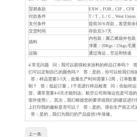
贸易条款
EXW，FOB，CIF，CFR
付款条件
T / T，L / C，West Uni
支付条件
提前30％存款，发货前余
交货时间
存款后3-7天
内包装：聚乙烯袋外包装
填料
净重：20Kgs / 25kgs;毛重：2
运输
通过海运，空运和快递
4.常见问题 问：我可以获得粉末涂料的样品订单吗？ 
们可以定制自己的颜色吗？ 答：是的，你可以给我们你
答：样品需要3-5天，批量生产时间需要1-2周，订单数
制？ 答：低起订量，1千克进行样品检查 问：你如何运送货
货。通常需要4-6天才能到达。航空公司和海运也是可选
室外使用）。其次，我们根据您的要求或我们的建议进行
上打印我的徽标是否可以？ 答：是的。请在生产前正式
答：是的，我们为我们的产品提供1年保修。
上一条: