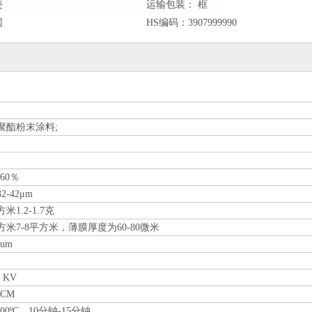
迹
运输包装：
框
国
HS编码：
3907999990
聚酯粉末涂料;
560％
2-42μm
米1.2-1.7克
方米7-8平方米，薄膜厚度为60-80微米
0um
0 KV
0CM
-200ºC，10分钟-15分钟