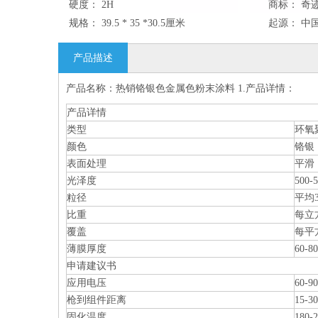
硬度：
2H
商标：
奇
规格：
39.5 * 35 *30.5厘米
起源：
中
产品描述
产品名称：热销铬银色金属色粉末涂料 1.产品详情：
产品详情
类型
环氧
颜色
铬银
表面处理
平滑
光泽度
500-
粒径
平均3
比重
每立方
覆盖
每平
薄膜厚度
60-8
申请建议书
应用电压
60-9
枪到组件距离
15-3
固化温度
180