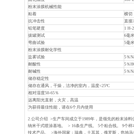
粉末涂膜机械性能
粘着
横切
抗冲击性
直接冲
铅笔硬度
1 H-
拔罐测试
6毫
弯曲试验
5毫
粉末涂膜耐化学性
盐雾试验
5％N
耐酸性
5％H
耐碱性
5％N
储存稳定性
储存在通风，干燥，洁净的室内，温度<25ºC
相对湿度50-65％
远离阳光直射，火灾，高温
为获得最佳性能，请在6个月内使用
2.公司介绍 >生产车间成立于1989年，是领先的粉末
纳米干式喷涂基地。 > 16条生产线。 5个粘合线。 9个
技术产品。 >海外国家：瑞典，土耳其，俄罗斯，危地马