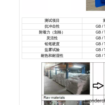
测试项目
抗冲击性
GB / 
附着力（划格）
GB / 
灵活性
GB / 
铅笔硬度
GB / 
盐雾试验
GB / 
耐热和耐湿性
GB / 