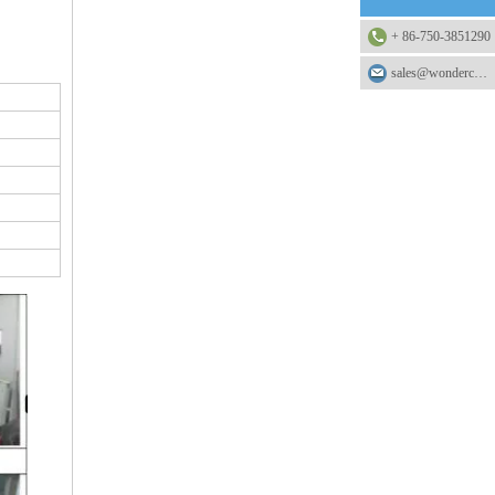
+ 86-750-3851290
sales@wonderchemical.com