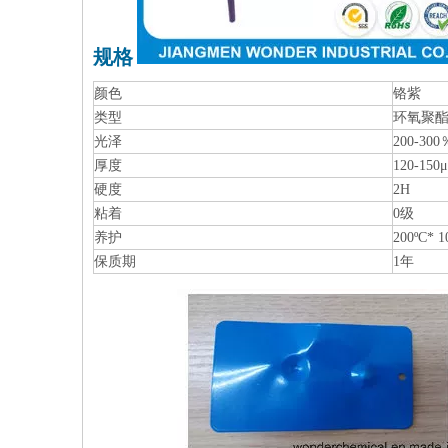
规格
颜色
铬紫
类型
环氧聚
光泽
200-300
厚度
120-150
硬度
2H
粘着
0级
养护
200ºC*
保质期
1年