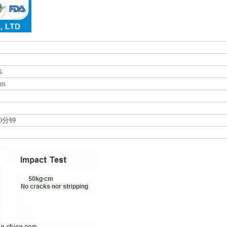
酯
％
μm
 10分钟