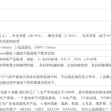
以上），半光泽度（40-79％），哑光泽度（5-39％），无光泽度（低于10°）
光泽度和纹理
10min） 2.低温固化（180ºC×15min）
ntone颜色 2.颜色可根据客户要求定制
殊产品标准，例如： G. RoHS标准，EN-71，FDA，LFGB等
和附着力的物理性能......良好的机械性能，出色的耐热性，良好的耐腐
于25°C的干燥地方保存在密闭容器中时，可以稳定储存至少半年。 2.远离
.运输过程中避免下雨和暴露在阳光下。
.研磨 7.包装 8.加载 我们的工厂 1.生产车间成立于1989年，是中国领先的粉末
基地，一个是纳米干式喷涂基地。 3.16生产线。 5个粘合线。 9个样本
被认定为广东省高新技术产品。 6.海外国家：瑞典，美国，土耳其，俄罗斯，
客户：MEDIA，GREE，KELON，DAYANG。 为什么选择我们？ 1