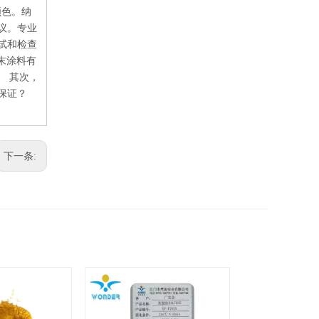
颜色。纳
议。专业
试和检查
粉末涂料有
。 其次，
保证？
下一条: