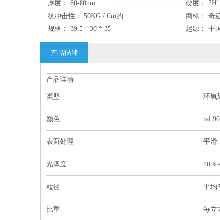
厚度：
60-80um
硬度：
2H
抗冲击性：
50KG / Cm的
商标：
奇
规格：
39.5 * 30 * 35
起源：
中
产品描述
产品详情
类型
环氧聚
颜色
ral 
表面处理
平滑
光泽度
80％
粒径
平均3
比重
每立方