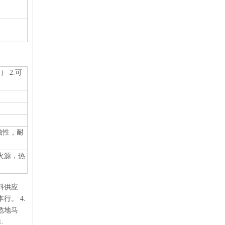
 2.可
蚀性，耐
火源，热
涂料供应
行。 4.
危地马
.