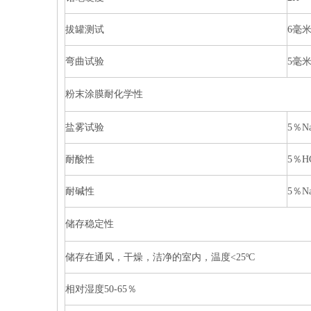
拔罐测试
6毫
弯曲试验
5毫
粉末涂膜耐化学性
盐雾试验
5％N
耐酸性
5％H
耐碱性
5％N
储存稳定性
储存在通风，干燥，洁净的室内，温度<25ºC
相对湿度50-65％