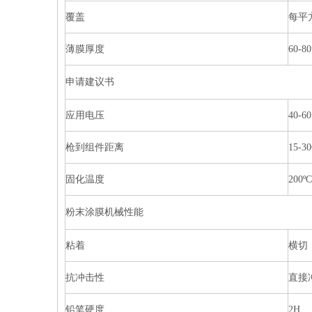
覆盖
每平
薄膜厚度
60-8
申请建议书
应用电压
40-6
枪到组件距离
15-3
固化温度
200
粉末涂膜机械性能
粘着
横切
抗冲击性
直接冲
铅笔硬度
2H