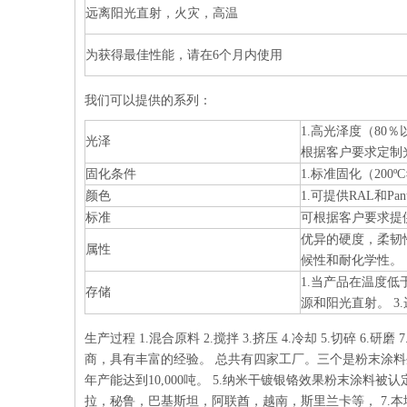
远离阳光直射，火灾，高温
为获得最佳性能，请在6个月内使用
我们可以提供的系列：
1.高光泽度（80％
光泽
根据客户要求定制
固化条件
1.标准固化（200ºC×
颜色
1.可提供RAL和Pa
标准
可根据客户要求提供特
优异的硬度，柔韧性
属性
候性和耐化学性。
1.当产品在温度低
存储
源和阳光直射。 3
生产过程 1.混合原料 2.搅拌 3.挤压 4.冷却 5.切碎 6
商，具有丰富的经验。 总共有四家工厂。三个是粉末涂料生产
年产能达到10,000吨。 5.纳米干镀银铬效果粉末涂料
拉，秘鲁，巴基斯坦，阿联酋，越南，斯里兰卡等， 7.本地合作