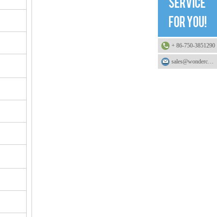
+ 86-750-3851290
sales@wonderchemical.com