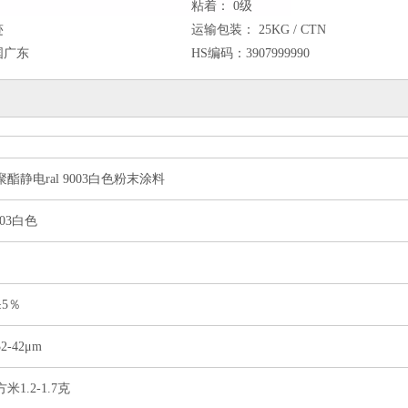
粘着：
0级
迹
运输包装：
25KG / CTN
国广东
HS编码：
3907999990
酯静电ral 9003白色粉末涂料
9003白色
±5％
2-42μm
米1.2-1.7克