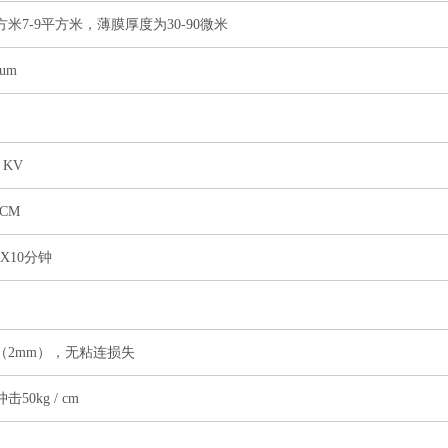
方米7-9平方米，薄膜厚度为30-90微米
0um
0 KV
0CM
ºCX10分钟
（2mm），无粘连损失
击50kg / cm