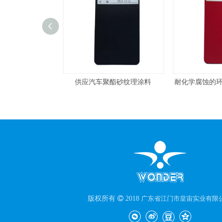
车聚酯砂纹理涂料
耐化学腐蚀的环氧聚酯粉末涂料
防腐聚酯
版权所有

2018
广东省江门市皇宙实业有限