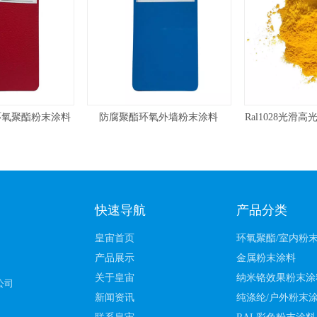
环氧外墙粉末涂料
Ral1028光滑高光泽黄色粉末涂料
艺术家具涂
快速导航
产品分类
皇宙首页
环氧聚酯/室内粉
产品展示
金属粉末涂料
关于皇宙
纳米铬效果粉末涂
公司
新闻资讯
纯涤纶/户外粉末