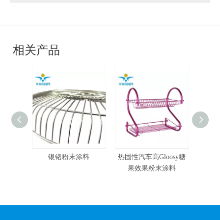
相关产品
银铬粉末涂料
热固性汽车高Gloosy糖
Ral彩色环氧粉末涂料，
果效果粉末涂料
具有抗腐蚀性