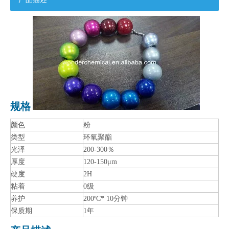
规格
颜色
粉
类型
环氧聚酯
光泽
200-300％
厚度
120-150μm
硬度
2H
粘着
0级
养护
200ºC* 10分钟
保质期
1年