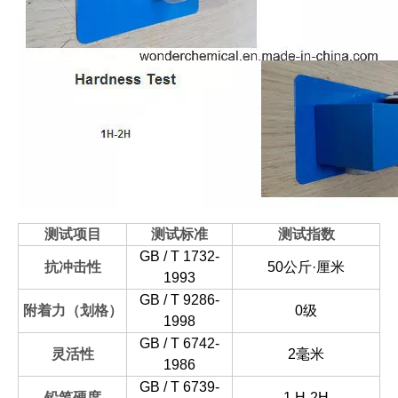
测试项目
测试标准
测试指数
GB / T 1732-
抗冲击性
50公斤·厘米
1993
GB / T 9286-
附着力（划格）
0级
1998
GB / T 6742-
灵活性
2毫米
1986
GB / T 6739-
铅笔硬度
1 H-2H