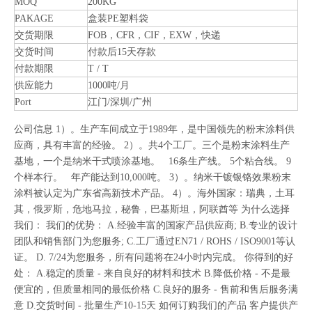
MOQ
200KG
PAKAGE
盒装PE塑料袋
交货期限
FOB，CFR，CIF，EXW，快递
交货时间
付款后15天存款
付款期限
T / T
供应能力
1000吨/月
Port
江门/深圳/广州
公司信息 1）。生产车间成立于1989年，是中国领先的粉末涂料供
应商，具有丰富的经验。 2）。共4个工厂。三个是粉末涂料生产
基地，一个是纳米干式喷涂基地。 16条生产线。 5个粘合线。 9
个样本行。 年产能达到10,000吨。 3）。纳米干镀银铬效果粉末
涂料被认定为广东省高新技术产品。 4）。海外国家：瑞典，土耳
其，俄罗斯，危地马拉，秘鲁，巴基斯坦，阿联酋等 为什么选择
我们： 我们的优势： A.经验丰富的国家产品供应商; B.专业的设计
团队和销售部门为您服务; C.工厂通过EN71 / ROHS / ISO9001等认
证。 D. 7/24为您服务，所有问题将在24小时内完成。 你得到的好
处： A.稳定的质量 - 来自良好的材料和技术 B.降低价格 - 不是最
便宜的，但质量相同的最低价格 C.良好的服务 - 售前和售后服务满
意 D.交货时间 - 批量生产10-15天 如何订购我们的产品 客户提供产