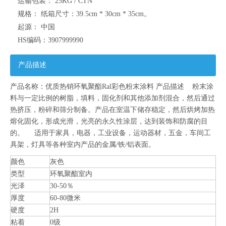
运输包装：
25KG / CTN
规格：
纸箱尺寸：39.5cm * 30cm * 35cm。
起源：
中国
HS编码：
3907999990
产品描述
产品名称：优质热销环氧聚酯Ral彩色粉末涂料 产品描述 粉末涂
料与一定比例的树脂，填料，固化剂和其他添加剂混合，然后通过
热挤压，粉碎和筛分制备。产品在室温下储存稳定，然后烘烤加热
熔化固化，形成光滑，光亮的永久性涂层，达到装饰和防腐的目
的。 适用于家具，电器，工业设备，运动器材，五金，车间工
具架，灯具等各种室内产品的金属/铁/铝表面。
颜色
灰色
类型
环氧聚酯室内
光泽
30-50％
厚度
60-80微米
硬度
2H
粘着
0级