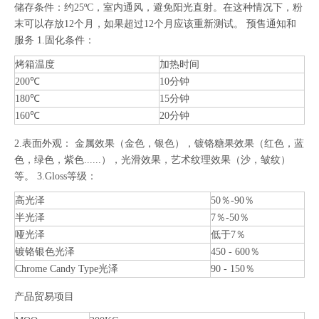
储存条件：约25ºC，室内通风，避免阳光直射。在这种情况下，粉
末可以存放12个月，如果超过12个月应该重新测试。 预售通知和
服务 1.固化条件：
烤箱温度
加热时间
200℃
10分钟
180℃
15分钟
160℃
20分钟
2.表面外观： 金属效果（金色，银色），镀铬糖果效果（红色，蓝
色，绿色，紫色......），光滑效果，艺术纹理效果（沙，皱纹）
等。 3.Gloss等级：
高光泽
50％-90％
半光泽
7％-50％
哑光泽
低于7％
镀铬银色光泽
450 - 600％
Chrome Candy Type光泽
90 - 150％
产品贸易项目