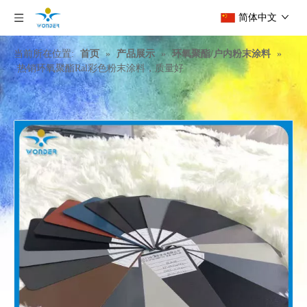
简体中文
当前所在位置:
首页
»
产品展示
»
环氧聚酯/户内粉末涂料
»
热销环氧聚酯Ral彩色粉末涂料，质量好