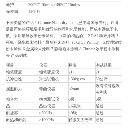
养护
200ºC* 10mins /180ºC* 15mins
保质期
12个月
不同类型的产品 1.Chrome Nano-dryplating已申请国家专利。它满
足最严格的环境要求和优异的物理和化学性能，而成本远低于电
镀。采用镀铬效果粉末涂料。 （新的和热的） 2.RAL粉末涂料 3.
环氧 - 聚酯粉末涂料 4.聚酯粉末涂料（TGIC / Primid） 5.纹理皱纹
粉末涂料 6.金属粉末涂料 7.静电粉末涂料 8.Chrome效果粉末涂料
等 产品测试
项目
仪器
标准
测试结果
铅笔硬度
铅笔硬度仪
≥H
2H
抗冲击性
冲击试验机
≥30kg.cm
30公斤
没有裂缝也没
屈服耐力
弯曲仪器
≤2mm
有剥离
粘合力
横切测试仪
0级
0级
凸
凸出仪器
≥6毫米
通过
耐盐雾
≥500Hs
≥9级
通过
耐热和耐湿
≥1000Hs
轻微失去光泽
通过