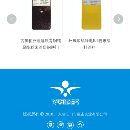
古董粗纹理锤铁青铜纯
环氧聚酯静电Ral粉末涂
有竞争
聚酯粉末涂层钢铁门
料涂料
版权所有

2018
广东省江门市皇宙实业有限公司