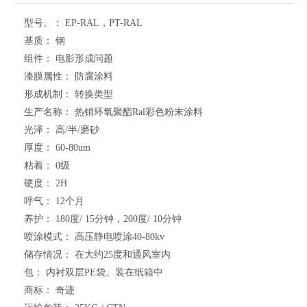
型号。：
EP-RAL，PT-RAL
基质：
钢
组件：
电影形成问题
漆膜属性：
防腐涂料
形成机制：
转换类型
生产名称：
热销环氧聚酯Ral彩色粉末涂料
光泽：
高/半/磨砂
厚度：
60-80um
粘着：
0级
硬度：
2H
呼气：
12个月
养护：
180度/ 15分钟，200度/ 10分钟
喷涂模式：
高压静电喷涂40-80kv
储存情况：
在大约25度和通风室内
包：
内衬双层PE袋。装在纸箱中
商标：
奇迹