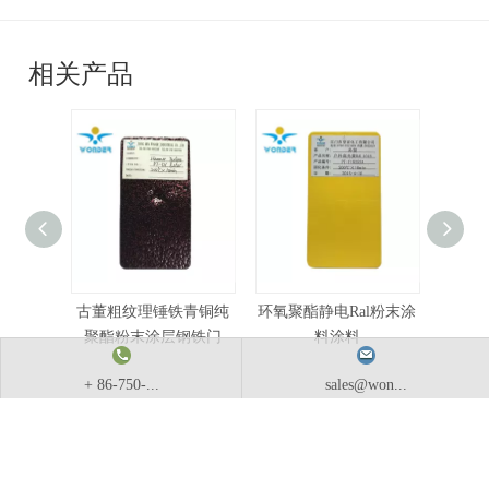
相关产品
古董粗纹理锤铁青铜纯
环氧聚酯静电Ral粉末涂
有竞
聚酯粉末涂层钢铁门
料涂料
+ 86-750-...
sales@won...