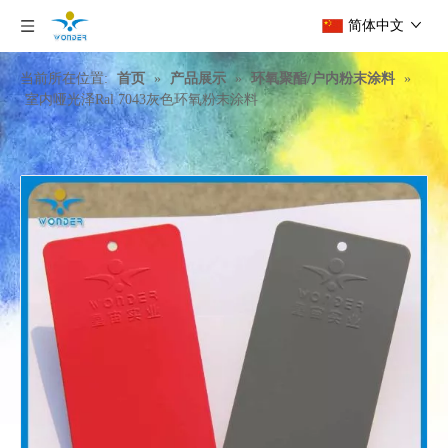
简体中文
当前所在位置:
首页
»
产品展示
»
环氧聚酯/户内粉末涂料
»
室内哑光泽Ral 7043灰色环氧粉末涂料