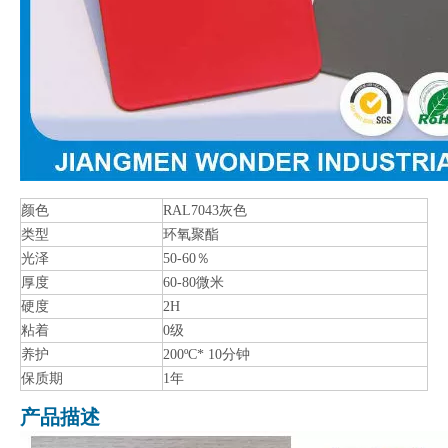
颜色
RAL7043灰色
类型
环氧聚酯
光泽
50-60％
厚度
60-80微米
硬度
2H
粘着
0级
养护
200ºC* 10分钟
保质期
1年
产品描述