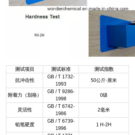
测试项目
测试标准
测试指数
GB / T 1732-
抗冲击性
50公斤·厘米
1993
GB / T 9286-
附着力（划格）
0级
1998
GB / T 6742-
灵活性
2毫米
1986
GB / T 6739-
铅笔硬度
1 H-2H
1996