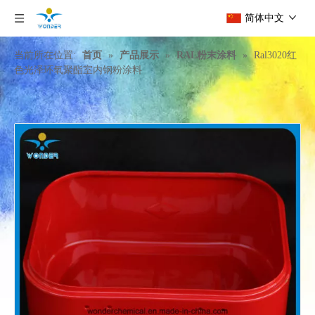
简体中文
当前所在位置:
首页
»
产品展示
»
RAL粉末涂料
»
Ral3020红
色光泽环氧聚酯室内钢粉涂料