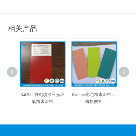
相关产品
Ral3002静电喷涂亚光环
Pantone彩色粉末涂料，
蓝色
氧粉末涂料
价格便宜