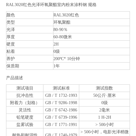
RAL3020红色光泽环氧聚酯室内粉末涂料钢 规格
颜色
RAL3020红色
类型
环氧聚酯
光泽
80-90％
厚度
60-80微米
硬度
2H
粘着
0级
养护
200ºC* 10分钟
保质期
1年
产品描述
测试项目
测试标准
测试指数
抗冲击性
GB / T 1732-1993
50公斤·厘米
附着力（划格）
GB / T 9286-1998
0级
灵活性
GB / T 6742-1986
2毫米
铅笔硬度
GB / T 6739-1996
1 H-2H
盐雾试验
GB / T 1771-1991
> 500小时
> 500小时，电影光泽稍微
耐热和耐湿性
GB / T 1740-1979