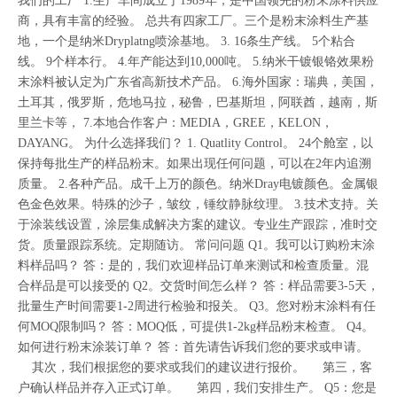
我们的工厂 1.生产车间成立于1989年，是中国领先的粉末涂料供应
商，具有丰富的经验。 总共有四家工厂。三个是粉末涂料生产基
地，一个是纳米Dryplatng喷涂基地。 3. 16条生产线。 5个粘合
线。 9个样本行。 4.年产能达到10,000吨。 5.纳米干镀银铬效果粉
末涂料被认定为广东省高新技术产品。 6.海外国家：瑞典，美国，
土耳其，俄罗斯，危地马拉，秘鲁，巴基斯坦，阿联酋，越南，斯
里兰卡等， 7.本地合作客户：MEDIA，GREE，KELON，
DAYANG。 为什么选择我们？ 1. Quatlity Control。 24个舱室，以
保持每批生产的样品粉末。如果出现任何问题，可以在2年内追溯
质量。 2.各种产品。成千上万的颜色。纳米Dray电镀颜色。金属银
色金色效果。特殊的沙子，皱纹，锤纹静脉纹理。 3.技术支持。关
于涂装线设置，涂层集成解决方案的建议。专业生产跟踪，准时交
货。质量跟踪系统。定期随访。 常问问题 Q1。我可以订购粉末涂
料样品吗？ 答：是的，我们欢迎样品订单来测试和检查质量。混
合样品是可以接受的 Q2。交货时间怎么样？ 答：样品需要3-5天，
批量生产时间需要1-2周进行检验和报关。 Q3。您对粉末涂料有任
何MOQ限制吗？ 答：MOQ低，可提供1-2kg样品粉末检查。 Q4。
如何进行粉末涂装订单？ 答：首先请告诉我们您的要求或申请。
其次，我们根据您的要求或我们的建议进行报价。 第三，客
户确认样品并存入正式订单。 第四，我们安排生产。 Q5：您是