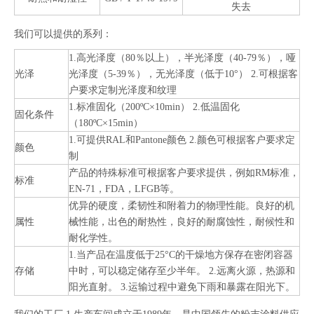
失去
我们可以提供的系列：
1.高光泽度（80％以上），半光泽度（40-79％），哑
光泽
光泽度（5-39％），无光泽度（低于10°） 2.可根据客
户要求定制光泽度和纹理
1.标准固化（200ºC×10min） 2.低温固化
固化条件
（180ºC×15min）
1.可提供RAL和Pantone颜色 2.颜色可根据客户要求定
颜色
制
产品的特殊标准可根据客户要求提供，例如RM标准，
标准
EN-71，FDA，LFGB等。
优异的硬度，柔韧性和附着力的物理性能。良好的机
属性
械性能，出色的耐热性，良好的耐腐蚀性，耐候性和
耐化学性。
1.当产品在温度低于25°C的干燥地方保存在密闭容器
存储
中时，可以稳定储存至少半年。 2.远离火源，热源和
阳光直射。 3.运输过程中避免下雨和暴露在阳光下。