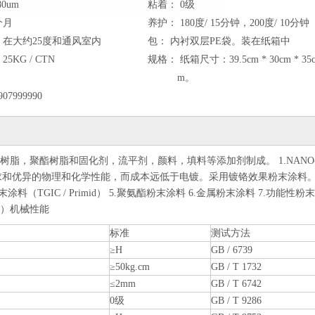
80um
粘着：
0级
个月
养护：
180度/ 15分钟，200度/ 10分钟
在大约25度和通风室内
包：
内衬双层PE袋。装在纸箱中
25KG / CTN
规格：
纸箱尺寸：39.5cm * 30cm * 35
m。
907999990
树脂，聚酯树脂和固化剂，流平剂，颜料，填料等添加剂制成。 1.NANO
境要求和优异的物理和化学性能，而成本远低于电镀。采用镀铬效果粉末涂料。
涂料（TGIC / Primid） 5.聚氨酯粉末涂料 6.金属粉末涂料 7.功能性粉
 2）机械性能
标准
测试方法
≥H
GB / 6739
≥50kg.cm
GB / T 1732
≤2mm
GB / T 6742
0级
GB / T 9286