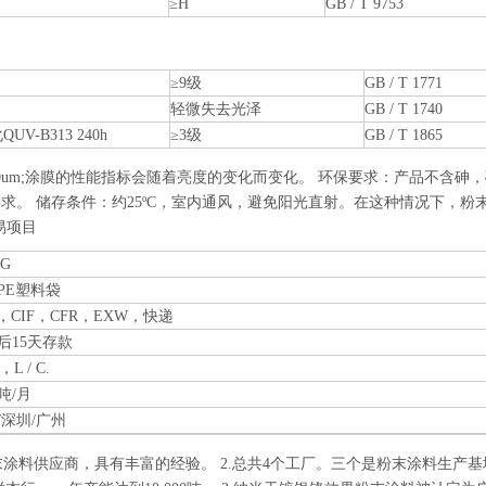
≥H
GB / T 9753
≥9级
GB / T 1771
轻微失去光泽
GB / T 1740
V-B313 240h
≥3级
GB / T 1865
80um;涂膜的性能指标会随着亮度的变化而变化。 环保要求：产品不含砷
求。 储存条件：约25ºC，室内通风，避免阳光直射。在这种情况下，粉
易项目
KG
PE塑料袋
B，CIF，CFR，EXW，快递
后15天存款
T，L / C.
0吨/月
/深圳/广州
粉末涂料供应商，具有丰富的经验。 2.总共4个工厂。三个是粉末涂料生产