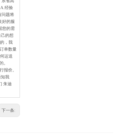
广东省高
A.经验
所有问题将
.良好的服
根据您的需
自己的想
是的，我
，订单数量
如何运送
选的。
行报价。
通知我
 朱迪
下一条: