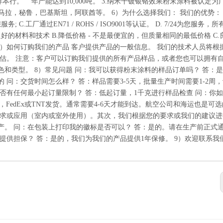
样本行。 年产能达到10,000吨。 3.纳米干镀银铬效果粉末涂料被认定为
马拉，秘鲁，巴基斯坦，阿联酋等。 6）为什么选择我们： 我们的优势： 
.工厂通过EN71 / ROHS / ISO9001等认证。 D. 7/24为您服务，
良好的材料和技术 B.降低价格 - 不是最便宜的，但质量相同的最低价格 C
15天 7）如何订购我们的产品 客户提供产品的一般信息。 我们的技术人员将
评估。 注意：客户可以订购我们提供的所有产品样品，或者您也可以拥有
和类型。 8）常见问题 问：我可以获得粉末涂料的样品订单吗？ 答：
问：交货时间怎么样？ 答：样品需要3-5天，批量生产时间需要1-2周
是否有任何最小起订量限制？ 答：低起订量，1千克进行样品检查 问：你
，FedEx或TNT发货。通常需要4-6天才能到达。航空公司和海运也是可
要求或应用（室内或室外使用）。其次，我们根据您的要求或我们的建议进
产。 问：在包装上打印我的徽标是否可以？ 答：是的。请在生产前正式
提供担保？ 答：是的，我们为我们的产品提供1年保修。 9）欢迎联系我们