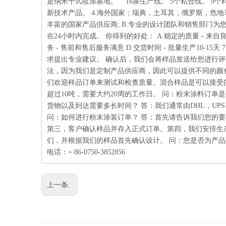
是纳米干式喷涂基地。 16条生产线。 5个粘合线。 9个
新技术产品。 4.海外国家：瑞典，土耳其，俄罗斯，危地
丰富的国家产品供应商; B.专业的设计团队和销售部门为您服务; C
在24小时内完成。 你得到的好处： A.稳定的质量 - 来自
务 - 售前和售后服务满意 D.交货时间 - 批量生产10-
求提出专业建议。 确认后，我们会将样品发送给您进行
法，因为我们是定制产品供应商，因此可以提供不同的颜色
们欢迎样品订单来测试和检查质量。混合样品是可以接受的 
超过10吨，需要大约20周的工作日。 问：粉末涂料订单
货物以及到达需要多长时间？ 答：我们通常由DHL，UPS
问：如何进行粉末涂装订单？ 答：首先请告诉我们您的
第三，客户确认样品并存入正式订单。第四，我们安排生
们，并根据我们的样品首先确认设计。 问：您是否为产品
电话：+ 86-0750-3852856
上一条: