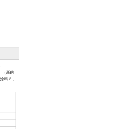
c
-
 （新的
末涂料 8，