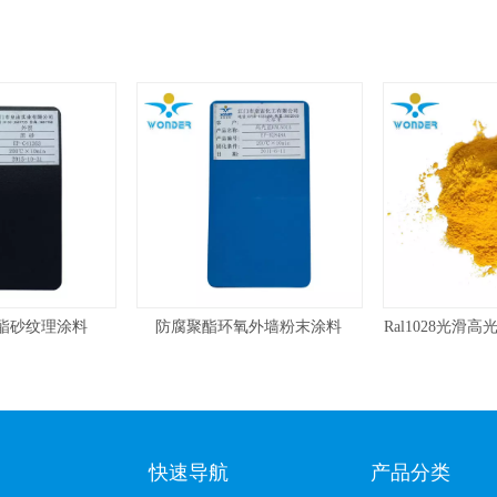
涂料
防腐聚酯环氧外墙粉末涂料
Ral1028光滑高光泽黄色
快速导航
产品分类