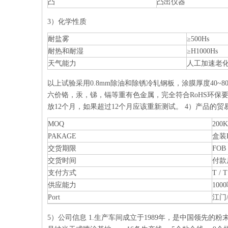
凸
凸出仪器
3）化学性质
耐盐雾
≥500Hs
耐热和耐湿
≥H1000Hs
天气能力
人工加速老化QU
以上试验采用0.8mm除油和除锈冷轧钢板，涂膜厚度40~
六价铬，汞，锑，镉等重有色金属，完全符合RoHS环保要
放12个月，如果超过12个月应该重新测试。 4）产品的贸
MOQ
200
PAKAGE
盒装
交货期限
FO
交货时间
付款
支付方式
T / 
供应能力
100
Port
江门
5）公司信息 1.生产车间成立于1989年，是中国领先的