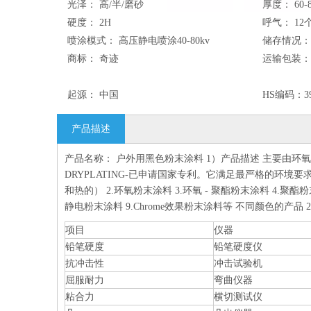
光泽：
高/半/磨砂
厚度：
60-
硬度：
2H
呼气：
12
喷涂模式：
高压静电喷涂40-80kv
储存情况：
商标：
奇迹
运输包装：
起源：
中国
HS编码：
3
产品描述
产品名称： 户外用黑色粉末涂料 1）产品描述 主要由环氧
DRYPLATING-已申请国家专利。它满足最严格的环
和热的） 2.环氧粉末涂料 3.环氧 - 聚酯粉末涂料 4.聚酯粉末
静电粉末涂料 9.Chrome效果粉末涂料等 不同颜色的产品
项目
仪器
铅笔硬度
铅笔硬度仪
抗冲击性
冲击试验机
屈服耐力
弯曲仪器
粘合力
横切测试仪