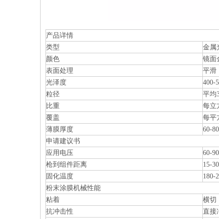
产品详情
类型
金属
颜色
镜面
表面处理
平滑
光泽度
400-
粒径
平均3
比重
每立方
覆盖
每平
薄膜厚度
60-8
申请建议书
应用电压
60-9
枪到组件距离
15-3
固化温度
180
粉末涂膜机械性能
粘着
横切
抗冲击性
直接冲