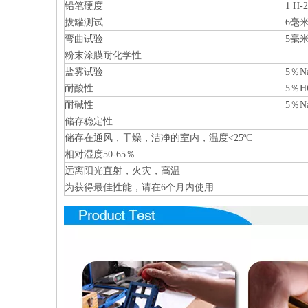
铅笔硬度
1 H-
拔罐测试
6毫
弯曲试验
5毫
粉末涂膜耐化学性
盐雾试验
5％N
耐酸性
5％H
耐碱性
5％N
储存稳定性
储存在通风，干燥，洁净的室内，温度<25ºC
相对湿度50-65％
远离阳光直射，火灾，高温
为获得最佳性能，请在6个月内使用