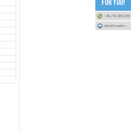
+ 86-750-3851290
sales@wonderchemical.com