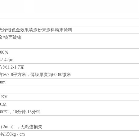
光泽银色金效果喷涂粉末涂料粉末涂料
金/镜面镀铬
500％
2-42μm
米1.2-1.7克
方米7-8平方米，薄膜厚度为60-80微米
0um
0 KV
0CM
-200ºC，10分钟-15分钟
（2mm），无粘连损失
击50kg / cm