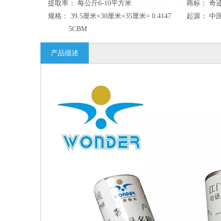
提取率：
每公斤6-10平方米
商标：
奇
规格：
39.5厘米×30厘米×35厘米= 0.4147
起源：
中
5CBM
产品描述