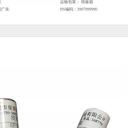
迹
运输包装：
纸板箱
国广东
HS编码：
3907999990