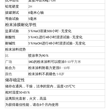
抗冲击性
直接冲击50kg / cm
铅笔硬度
2H
拔罐测试
6毫米心轴
弯曲试验
5毫米
粉末涂膜耐化学性
盐雾试验
5％NaCl溶液500小时 - 无变化
耐酸性
5％HCL进行48小时浸渍试验 - 无变化
耐碱性
5％NaOH进行48小时浸渍试验 - 无变化
粉末涂料优势
比
喷涂率为90％
广场
1KG的粉末涂料可以喷涂
8-10平方米
粘合力
粉末涂料附着力更强
8 - 10年
颜色
粉末涂料不易褪色
5-8岁
储存稳定性
储存在通风，干燥，洁净的室内，温度<25℃
ºC
相对湿度50-65％
远离阳光直射，火灾，高温
为获得最佳性能，请在6个月内使用