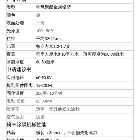
环氧聚酯金属铬型
类型
颜色
金
表面处理
平滑
光泽度
100-150％
粒径
平均32-42μm
比重
每立方米1.2-1.7克
覆盖
每平方厘米8-10平方米，薄膜厚度为50-90微米
薄膜厚度
60-80微米
申请建议书
应用电压
60-90 KV
枪到组件距离
15-20CM
固化温度
200度/ 10分钟
电动
当前
25-30MA
喷雾室
透明，无其他粉末涂料
空气压力
适当
粉末涂膜机械性能
粘着
横切（3mm），不会损失附着力