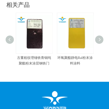
相关产品
青铜纯
环氧聚酯静电Ral粉末涂
有竞争力的价格静电粉
铜效
钢铁门
料涂料
末涂料