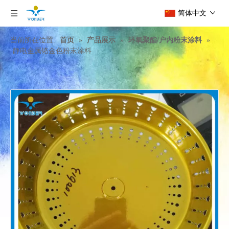
简体中文
当前所在位置:
首页
»
产品展示
»
环氧聚酯/户内粉末涂料
»
静电金属铬金色粉末涂料