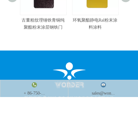
古董粗纹理锤铁青铜纯
环氧聚酯静电Ral粉末涂
有竞
聚酯粉末涂层钢铁门
料涂料
+ 86-750-...
sales@won...
版权所有

2018
广东省江门市皇宙实业有限公司
快速导航
产品分类