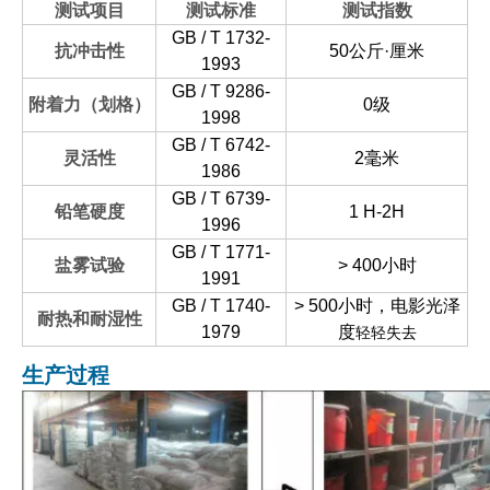
测试项目
测试标准
测试指数
GB / T 1732-
抗冲击性
50公斤·厘米
1993
GB / T 9286-
附着力（划格）
0级
1998
GB / T 6742-
灵活性
2毫米
1986
GB / T 6739-
铅笔硬度
1 H-2H
1996
GB / T 1771-
盐雾试验
> 400小时
1991
GB / T 1740-
> 500小时，电影光泽
耐热和耐湿性
1979
度
轻轻失去
生产过程