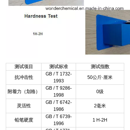
测试项目
测试标准
测试指数
GB / T 1732-
抗冲击性
50公斤·厘米
1993
GB / T 9286-
附着力（划格）
0级
1998
GB / T 6742-
灵活性
2毫米
1986
GB / T 6739-
铅笔硬度
1 H-2H
1996