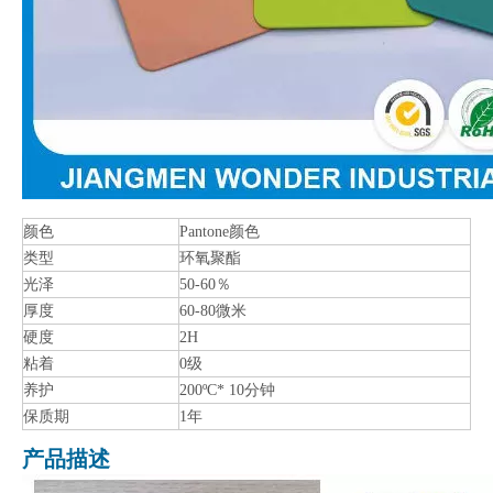
颜色
Pantone颜色
类型
环氧聚酯
光泽
50-60％
厚度
60-80微米
硬度
2H
粘着
0级
养护
200ºC* 10分钟
保质期
1年
产品描述