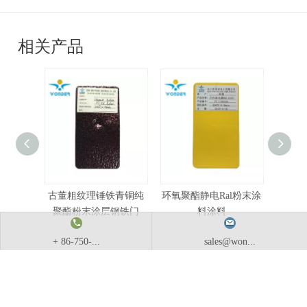
相关产品
古董粗纹理锤铁青铜纯
环氧聚酯静电Ral粉末涂
有竞
聚酯粉末涂层钢铁门
料涂料
+ 86-750-...
sales@won...