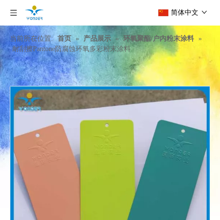
简体中文
当前所在位置:
首页
»
产品展示
»
环氧聚酯/户内粉末涂料
»
耐刮擦Pantone防腐蚀环氧多彩粉末涂料